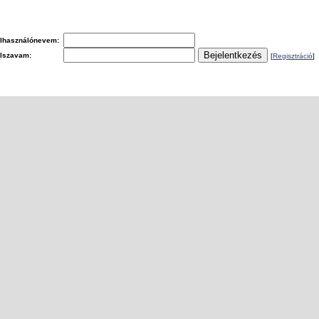
lhasználónevem:
elszavam:
[
Regisztráció
]